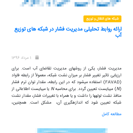
گرفته‌ است.
شبکه های انتقال و توزیع
ارائه روابط تحلیلی مدیریت فشار در شبکه های توزیع
آب
1 مرداد 1396
مدیریت فشار، یکی از روش­های مدیریت تقاضای آب است. برای
ارزیابی تاثیر تغییر فشار بر میزان نشت شبکه، معمولاً از رابطه فاواد
(
FAVAD
) استفاده می­شود که در این رابطه، مقدار توان ترم فشار
(
N
) می­بایست تعیین گردد. برای محاسبه
N
یا می­بایست اطلاعاتی از
منافذ نشت لوله­ها را داشت و یا همراه با تغییرات فشار، مقدار نشت
شبکه تعیین شود که اندازه­گیری آن، مشکل است. همچنین،
مطالعات انجام شده برای تعیین اثر تغییرات فشار بر مصارف و
مطالعه کامل
نشت آب نیز کافی به نظر نمی­رسد. ­ در مطالعه حاضر روش تحلیلی
جدیدی برای برآورد
N
بدون نیاز به اندازه­گیری مستقیم مقدار
نشت، ارائه شده است. جهت بکارگیری روش پیشنهادی و همچنین