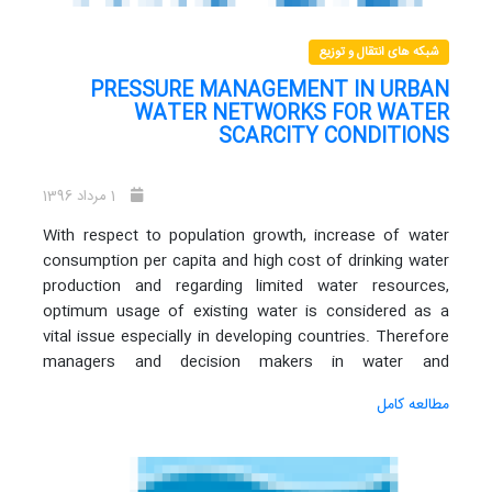
ILI
مورد بررسی قرار گرفته است. نتایج بدست آمده با مقادیر
شاخص‌های عملکرد نشت چند کشور مقایسه شده‌اند.
شبکه های انتقال و توزیع
PRESSURE MANAGEMENT IN URBAN
WATER NETWORKS FOR WATER
SCARCITY CONDITIONS
1 مرداد 1396
With respect to population growth, increase of water
consumption per capita and high cost of drinking water
production and regarding limited water resources,
optimum usage of existing water is considered as a
vital issue especially in developing countries. Therefore
managers and decision makers in water and
wastewater sectors should consider this important
مطالعه کامل
issue in their plans. Pressure management is one of the
most effective and practical methods for water saving
in urban water distribution networks. In spite of many
studies which describe the principles of pressure