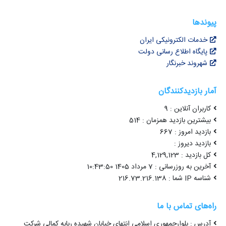
پیوندها
خدمات الکترونیکی ایران
پایگاه اطلاع رسانی دولت
شهروند خبرنگار
آمار بازدیدکنندگان
کاربران آنلاین : 9
بیشترین بازدید همزمان : 514
بازدید امروز : 667
بازدید دیروز :
کل بازدید : 4,129,123
آخرین به روزرسانی : 7 مرداد 1405 10:43:50
شناسه IP شما : 216.73.216.138
راه‌های تماس با ما
آدرس : بلوارجمهوری اسلامی انتهای خیابان شهیده ربابه کمالی شرکت