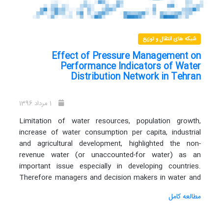
شبکه های انتقال و توزیع
Effect of Pressure Management on
Performance Indicators of Water
Distribution Network in Tehran
1 مرداد 1396
Limitation of water resources, population growth,
increase of water consumption per capita, industrial
and agricultural development, highlighted the non-
revenue water (or unaccounted-for water) as an
important issue especially in developing countries.
Therefore managers and decision makers in water and
wastewater sectors should consider this important
مطالعه کامل
issue in their plans. Pressure management is one of the
most effective and economical methods for water loss