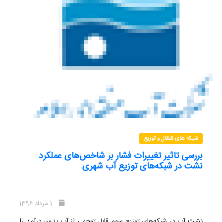
جهت بررسی اثرات فشار بر مصرف و تلفات آب، شبکه یکی از مناطق
شهر تهران بعنوان پایلوت مطالعاتی انتخاب و ایزوله شد. در این
پایلوت با اعمال الگوهای متفاوت فشار برای خروجی شیر فشارشکن
نصب شده در بالادست پایلوت، تغییرات حداقل جریان شبانه، جریان
ورودی به شبکه و مصرف مشترکین اندازه­گیری شد که اجرای
مدیریت فشار در این پروژه توانست میزان آنها را به ترتیب تا 50، 21
و30 درصد کاهش دهد. در ادامه با استفاده از داده­های اندازه­
گیری، روابطی برای تخمین اثرات کاهش فشار بر میزان کاهش
جریان شبانه، دبی ورودی به شبکه و همچنین مصرف مشترکین ارائه
شد.
شبکه های انتقال و توزیع
بررسی تاثیر تغییرات فشار بر شاخص‌های عملکرد
نشت در شبکه‌های توزیع آب شهری
1 مرداد 1396
نشت آب در شبکه‌های توزیع سهم قابل توجهی از آب بدون درآمد را