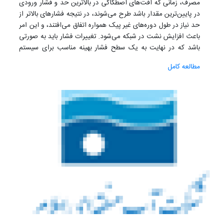
مصرف، زمانی که افت‌های اصطکاکی در بالاترین حد و فشار ورودی
در پایین‌ترین مقدار باشد طرح می‌شوند، در نتیجه فشارهای بالاتر از
حد نیاز در طول دوره‌های غیر پیک همواره اتفاق می‌افتند، و این امر
باعث افزایش نشت در شبکه می‌شود. تغییرات فشار باید به صورتی
باشد که در نهایت به یک سطح فشار بهینه مناسب برای سیستم
توزیع به شکلی که حقوق قانونی مشترکان و مصرف کنندگان تامین
مطالعه کامل
شود و تغییرات و ناپایداری در فشار بوجود نیاید منجر شود. در این
مقاله با مدل نمودن بخشی از شبکه آب تهران در منطقه شمیرانات به
عنوان مطالعه موردی با استفاده از مدل هیدرولیکی
WaterGEMS
و
سیستم اطلاعات جغرافیایی
GIS
، مدلی از شبکه جهت تعیین میزان
نشت آماده و کالیبر شده است سپس الگوی مناسب جهت اعمال
تغییرات فشار در طول شبانه روز تعیین شده و با استفاده از اصول
FAVAD
و
Germanopoulos
مقادیر نشت هرکدام از لوله‌های
شبکه در هر ساعت از شبانه روز برآورد شده است. همچنین با
اندازه‌گیری پارامترهای جریان، تغییرات مقادیر حداقل جریان شبانه،
مصرف و جریان ورودی با تغییرات فشار برآورد گردیده است.