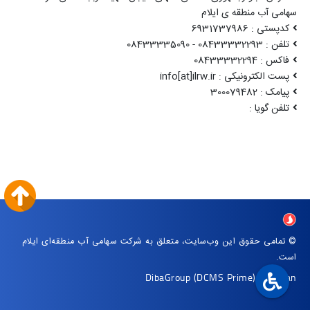
سهامی آب منطقه ی ایلام
کدپستی : 6931737986
تلفن : 08433332293 - 08433335090
فاکس : 08433332294
پست الکترونیکی : info[at]ilrw.ir
پیامک : 300079482
تلفن گویا :
© تمامی حقوق این وب‌سایت، متعلق به شرکت سهامی آب منطقه‌ای ایلام
است.
DibaGroup
(DCMS Prime)
|
Arvan