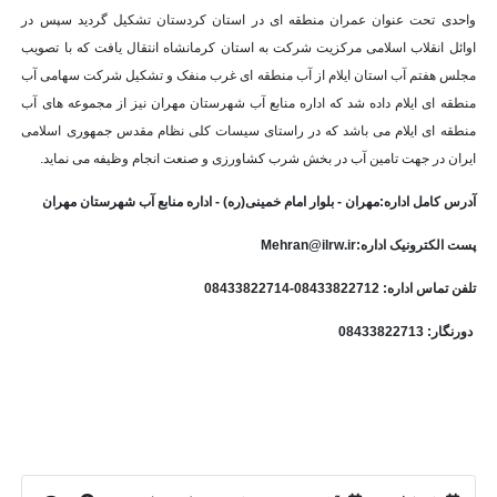
واحدی تحت عنوان عمران منطقه ای در استان کردستان تشکیل گردید سپس در
اوائل انقلاب اسلامی مرکزیت شرکت به استان کرمانشاه انتقال یافت که با تصویب
مجلس هفتم آب استان ایلام از آب منطقه ای غرب منفک و تشکیل شرکت سهامی آب
منطقه ای ایلام داده شد که اداره منابع آب شهرستان مهران نیز از مجموعه های آب
منطقه ای ایلام می باشد که در راستای سیسات کلی نظام مقدس جمهوری اسلامی
ایران در جهت تامین آب در بخش شرب کشاورزی و صنعت انجام وظیفه می نماید.
آدرس کامل اداره:مهران - بلوار امام خمینی(ره) - اداره منابع آب شهرستان مهران
پست الکترونیک اداره:Mehran@ilrw.ir
تلفن تماس اداره: 08433822712-08433822714
دورنگار: 08433822713