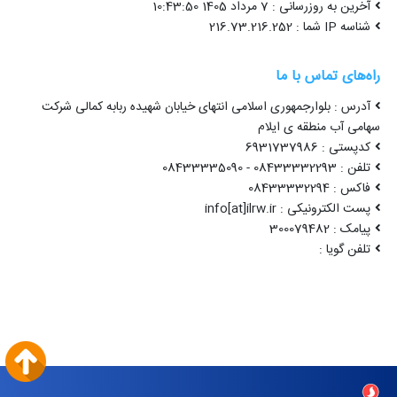
آخرین به روزرسانی : 7 مرداد 1405 10:43:50
شناسه IP شما : 216.73.216.252
راه‌های تماس با ما
آدرس : بلوارجمهوری اسلامی انتهای خیابان شهیده ربابه کمالی شرکت
سهامی آب منطقه ی ایلام
کدپستی : 6931737986
تلفن : 08433332293 - 08433335090
فاکس : 08433332294
پست الکترونیکی : info[at]ilrw.ir
پیامک : 300079482
تلفن گویا :