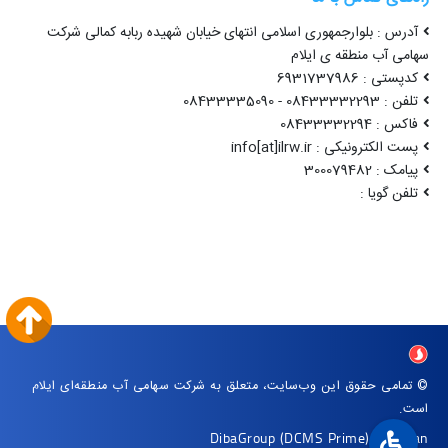
آدرس : بلوارجمهوری اسلامی انتهای خیابان شهیده ربابه کمالی شرکت
سهامی آب منطقه ی ایلام
کدپستی : 6931737986
تلفن : 08433332293 - 08433335090
فاکس : 08433332294
پست الکترونیکی : info[at]ilrw.ir
پیامک : 300079482
تلفن گویا :
© تمامی حقوق این وب‌سایت، متعلق به شرکت سهامی آب منطقه‌ای ایلام
است.
DibaGroup
(DCMS Prime)
|
Arvan