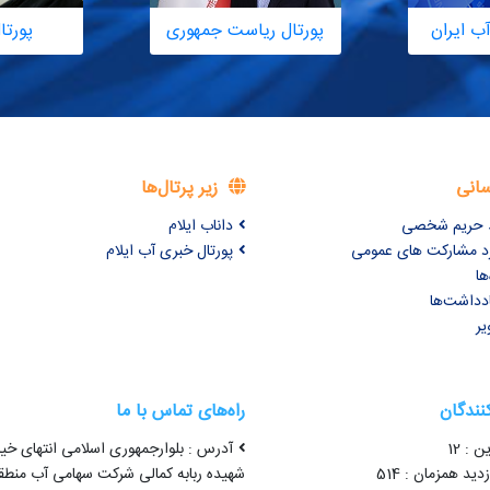
ب ایران
پورتال ریاست جمهوری
پورتا
سانی
زیر پرتال‌ها
ظ حریم شخصی
داناب ایلام
برد مشارکت های عمومی
پورتال خبری آب ایلام
ها
ادداشت‌ها
یر
کنندگان
راه‌های تماس با ما
ن : 12
آدرس : بلوارجمهوری اسلامی انتهای خیا
ید همزمان : 514
شهیده ربابه کمالی شرکت سهامی آب منطق