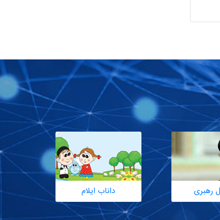
ل رهبری
داناب ایلام