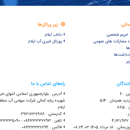
سانی
زیر پرتال‌ها
ظ حریم شخصی
داناب ایلام
برد مشارکت های عمومی
پورتال خبری آب ایلام
ها
ادداشت‌ها
یر
کنندگان
راه‌های تماس با ما
ن : 6
آدرس : بلوارجمهوری اسلامی انتهای خیا
ید همزمان : 514
شهیده ربابه کمالی شرکت سهامی آب منطق
 885
ایلام
 :
کدپستی : 6931737986
4
تلفن : 08433332293 - 08433335090
1 مرداد 1405 08:24:03
فاکس : 08433332294