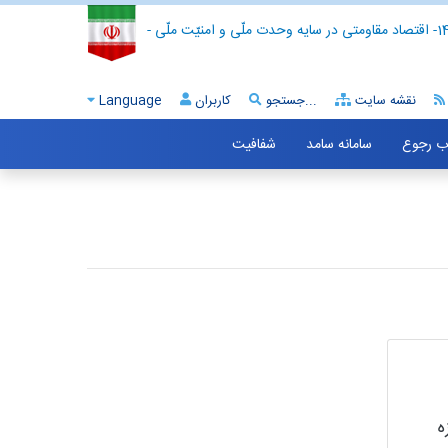
- اقتصاد مقاومتی در سایه وحدت ملّی و امنیّت ملّی -
نقشه سایت
جستجو...
کاربران
Language
اب رجوع
سامانه سامد
شفافیت
ه