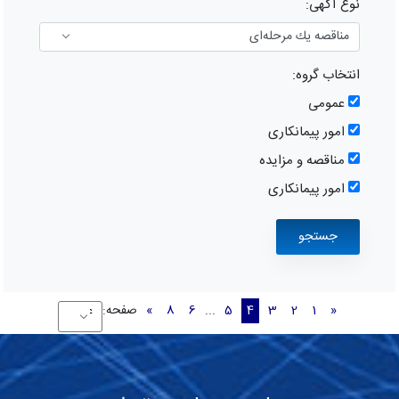
نوع آگهی:
انتخاب گروه:
عمومی
امور پیمانکاری
مناقصه و مزایده
امور پیمانکاری
«
1
2
3
4
5
...
6
8
»
صفحه: