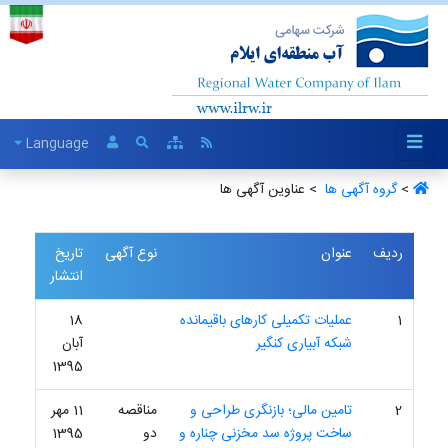
Language
>
گروه آگهی ها ‏
> عناوین آگهی ها
ردیف
عنوان
نوع آگهی
تاریخ
انتشار
1
عملیات تکمیلی کارهای باقیمانده
18
شبکه آبیاری کنگیر
آبان
1395
2
تامین مالی؛ بازنگری طراحی و
مناقصه
11 مهر
ساخت پروژه سد مخزنی چناره و
دو
1395